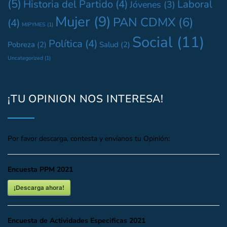
(5)
Historia del Partido
(4)
Laboral
Jóvenes
(3)
Mujer
(9)
PAN CDMX
(6)
(4)
MIPYMES
(1)
Social
(11)
Política
(4)
Pobreza
(2)
Salud
(2)
Uncategorized
(1)
¡TU OPINION NOS INTERESA!
Por favor descarga, contesta y envíanos tu Opinión:
Encuesta PPM 2021
¡Descarga ahora!
Encuesta de Actividades Especificas 2021