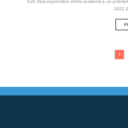
620 DescargasSobre oferta académica, un problema
2022 ¡
R
1