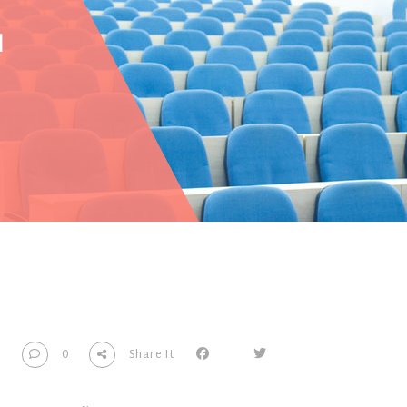
N
3
0
Share It