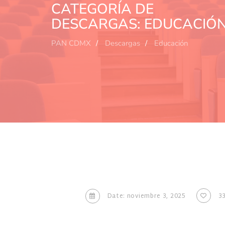
CATEGORÍA DE
DESCARGAS:
EDUCACIÓ
PAN CDMX
Descargas
Educación
Date: noviembre 3, 2025
3