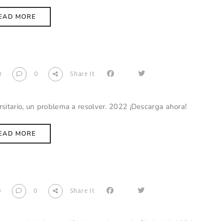
EAD MORE
0
0
Share It
rsitario, un problema a resolver. 2022 ¡Descarga ahora!
EAD MORE
0
0
Share It