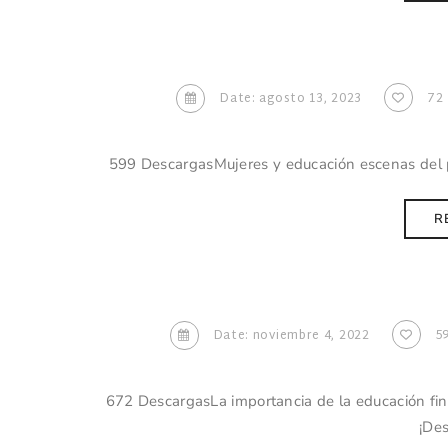
Date: agosto 13, 2023
72
599 DescargasMujeres y educación escenas del 
R
Date: noviembre 4, 2022
5
672 DescargasLa importancia de la educación fin
¡De