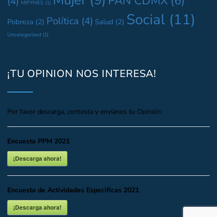
Mujer
(9)
PAN CDMX
(6)
(4)
MIPYMES
(1)
Social
(11)
Política
(4)
Pobreza
(2)
Salud
(2)
Uncategorized
(1)
¡TU OPINION NOS INTERESA!
Por favor descarga, contesta y envíanos tu Opinión:
Encuesta PPM 2021
¡Descarga ahora!
Encuesta de Actividades Especificas 2021
¡Descarga ahora!