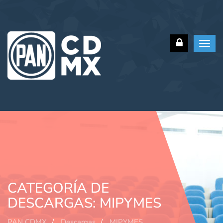
Toggl
navig
CATEGORÍA DE
DESCARGAS:
MIPYMES
PAN CDMX
Descargas
MIPYMES