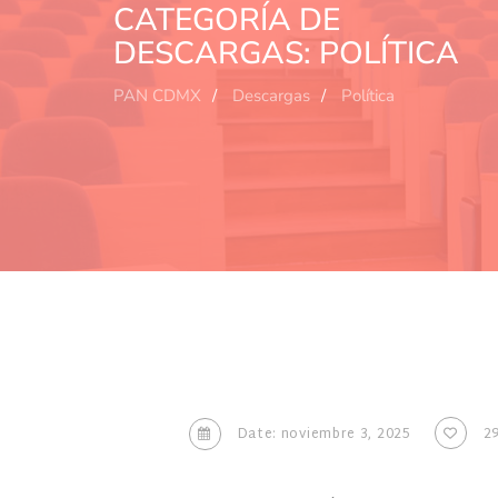
CATEGORÍA DE
DESCARGAS:
POLÍTICA
PAN CDMX
Descargas
Política
Date: noviembre 3, 2025
2