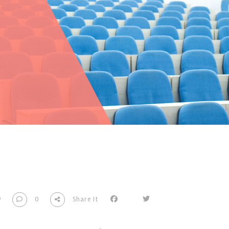
9
0
Share It