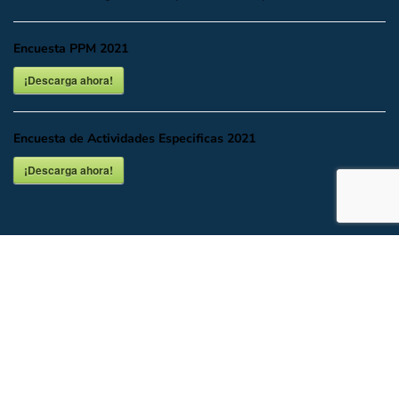
Encuesta PPM 2021
¡Descarga ahora!
Encuesta de Actividades Especificas 2021
¡Descarga ahora!
INICIO
DESCARGAR O VER EN LÍNEA
DOCUMENTALES
UBICACIÓN Y CONTACTO
Todos los Derechos del Partido Acción Nacional CDMX.