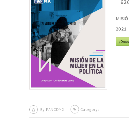
62
MISIÓ
2021
¡Desc
By
PANCDMX
Category: