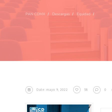
PAN CDMX
Descargas
Equidad
Date: mayo 9, 2022
58
0