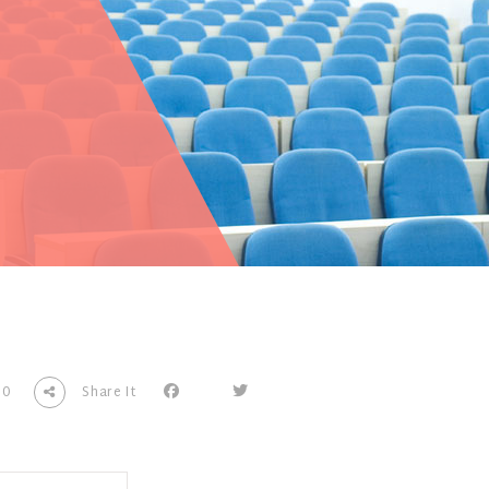
0
Share It