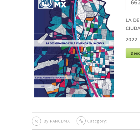
66
LA D
E
CIUD
2022
¡Desc
By
PANCDMX
Category: