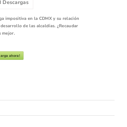
8
Descargas
ga impositiva en la CDMX y su relación
 desarrollo de las alcaldías. ¿Recaudar
s mejor.
arga ahora!