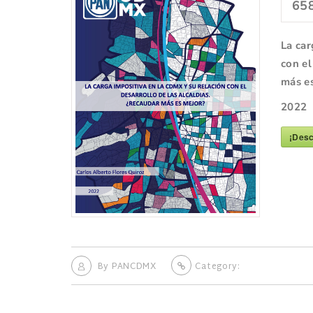
65
La car
con el
más e
2022
¡Desc
By
PANCDMX
Category: