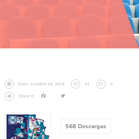
Date: octubre 24, 2024
43
0
Share It
568
Descargas