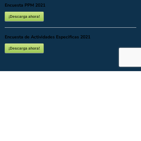
Encuesta PPM 2021
¡Descarga ahora!
Encuesta de Actividades Especificas 2021
¡Descarga ahora!
INICIO
DESCARGAR O VER EN LÍNEA
DOCUMENTALES
UBICACIÓN Y CONTACTO
Todos los Derechos del Partido Acción Nacional CDMX.