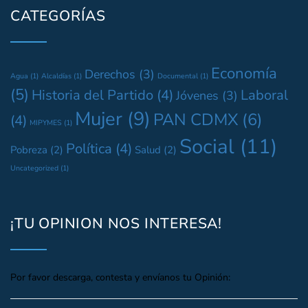
CATEGORÍAS
Economía
Derechos
(3)
Agua
(1)
Alcaldías
(1)
Documental
(1)
(5)
Historia del Partido
(4)
Laboral
Jóvenes
(3)
Mujer
(9)
PAN CDMX
(6)
(4)
MIPYMES
(1)
Social
(11)
Política
(4)
Pobreza
(2)
Salud
(2)
Uncategorized
(1)
¡TU OPINION NOS INTERESA!
Por favor descarga, contesta y envíanos tu Opinión: