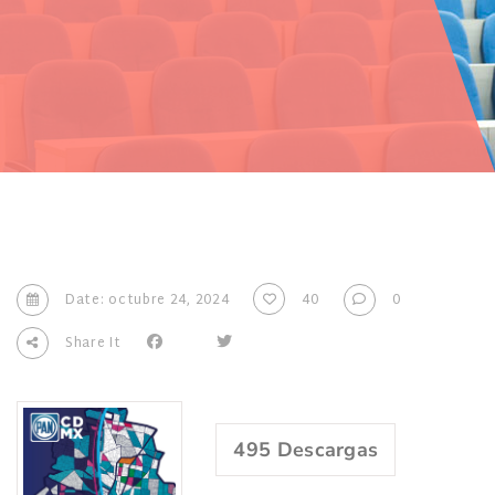
Date: octubre 24, 2024
40
0
Share It
495
Descargas