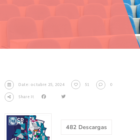
Date: octubre 25, 2024
51
0
Share It
482
Descargas