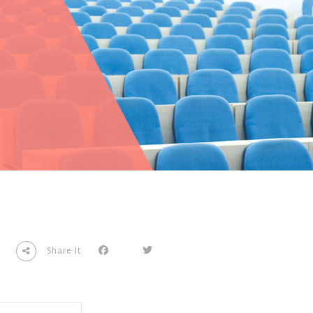
0
Share It