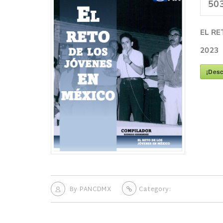
50
EL RE
2023
¡Desc
By
PANCDMX
Category: