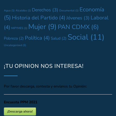
Economía
Derechos
(3)
Agua
(1)
Alcaldías
(1)
Documental
(1)
(5)
Historia del Partido
(4)
Laboral
Jóvenes
(3)
Mujer
(9)
PAN CDMX
(6)
(4)
MIPYMES
(1)
Social
(11)
Política
(4)
Pobreza
(2)
Salud
(2)
Uncategorized
(1)
¡TU OPINION NOS INTERESA!
Por favor descarga, contesta y envíanos tu Opinión:
Encuesta PPM 2021
¡Descarga ahora!