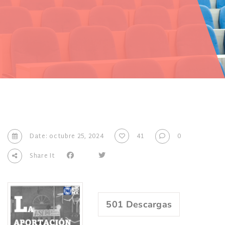
Date: octubre 25, 2024
41
0
Share It
501
Descargas