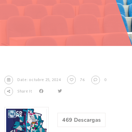
Date: octubre 25, 2024
76
0
Share It
469
Descargas