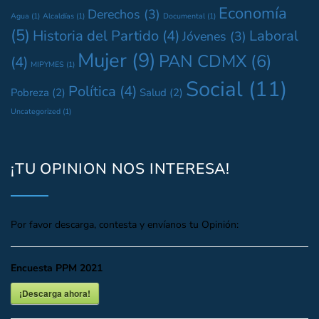
Economía
Derechos
(3)
Agua
(1)
Alcaldías
(1)
Documental
(1)
(5)
Historia del Partido
(4)
Laboral
Jóvenes
(3)
Mujer
(9)
PAN CDMX
(6)
(4)
MIPYMES
(1)
Social
(11)
Política
(4)
Pobreza
(2)
Salud
(2)
Uncategorized
(1)
¡TU OPINION NOS INTERESA!
Por favor descarga, contesta y envíanos tu Opinión:
Encuesta PPM 2021
¡Descarga ahora!