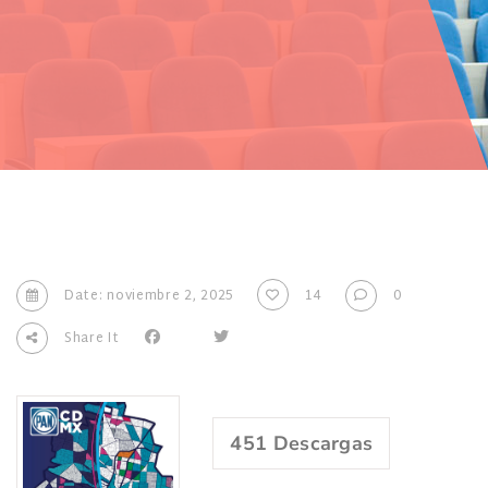
Date: noviembre 2, 2025
14
0
Share It
451
Descargas