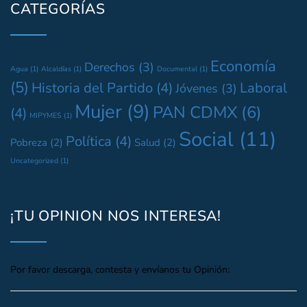
CATEGORÍAS
Economía
Derechos
(3)
Agua
(1)
Alcaldías
(1)
Documental
(1)
(5)
Historia del Partido
(4)
Laboral
Jóvenes
(3)
Mujer
(9)
PAN CDMX
(6)
(4)
MIPYMES
(1)
Social
(11)
Política
(4)
Pobreza
(2)
Salud
(2)
Uncategorized
(1)
¡TU OPINION NOS INTERESA!
Por favor descarga, contesta y envíanos tu Opinión: