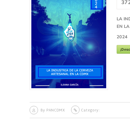
37
LA IN
EN L
2024
¡Desc
By
PANCDMX
Category: