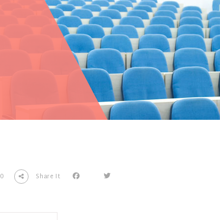
0
Share It