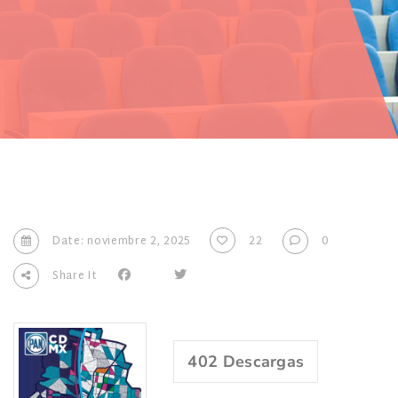
Date: noviembre 2, 2025
22
0
Share It
402
Descargas