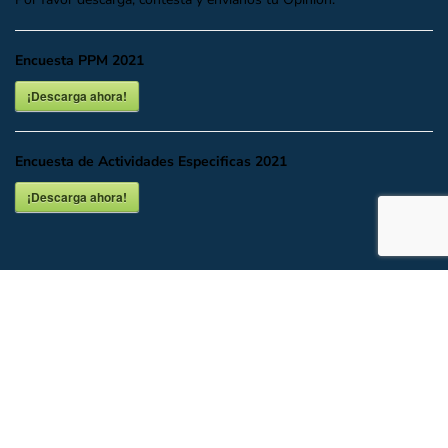
Encuesta PPM 2021
¡Descarga ahora!
Encuesta de Actividades Especificas 2021
¡Descarga ahora!
INICIO
DESCARGAR O VER EN LÍNEA
DOCUMENTALES
UBICACIÓN Y CONTACTO
Todos los Derechos del Partido Acción Nacional CDMX.