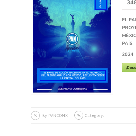
34
EL PA
PROY
MÉXI
PAÍS
2024
¡Desc
By
PANCDMX
Category: