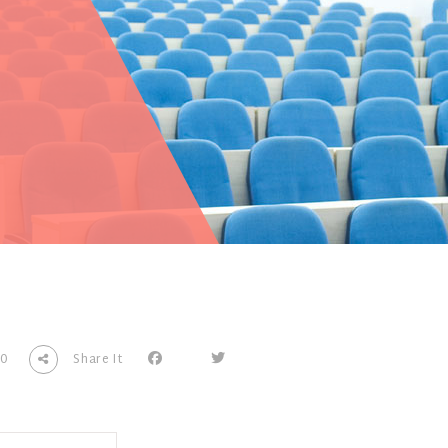
0
Share It