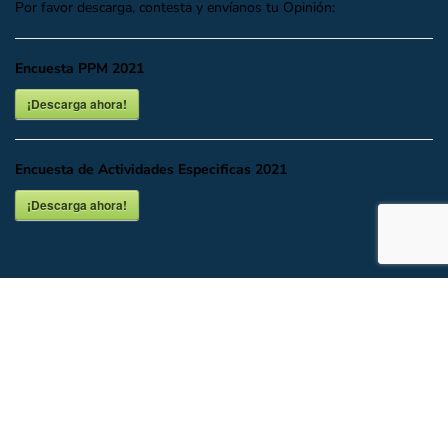
Por favor descarga, contesta y envíanos tu Opinión:
Encuesta PPM 2021
¡Descarga ahora!
Encuesta de Actividades Especificas 2021
¡Descarga ahora!
INICIO
DESCARGAR O VER EN LÍNEA
DOCUMENTALES
UBICACIÓN Y CONTACTO
Todos los Derechos del Partido Acción Nacional CDMX.