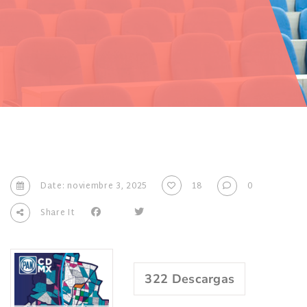
Date: noviembre 3, 2025
18
0
Share It
322
Descargas