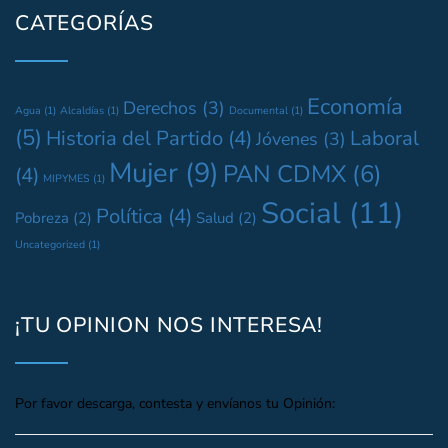
CATEGORÍAS
Economía
Derechos
(3)
Agua
(1)
Alcaldías
(1)
Documental
(1)
(5)
Historia del Partido
(4)
Laboral
Jóvenes
(3)
Mujer
(9)
PAN CDMX
(6)
(4)
MIPYMES
(1)
Social
(11)
Política
(4)
Pobreza
(2)
Salud
(2)
Uncategorized
(1)
¡TU OPINION NOS INTERESA!
Por favor descarga, contesta y envíanos tu Opinión: