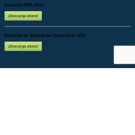
Encuesta PPM 2021
¡Descarga ahora!
Encuesta de Actividades Especificas 2021
¡Descarga ahora!
INICIO
DESCARGAR O VER EN LÍNEA
DOCUMENTALES
UBICACIÓN Y CONTACTO
Todos los Derechos del Partido Acción Nacional CDMX.