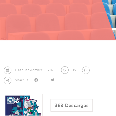
Date: noviembre 3, 2025
19
0
Share It
389
Descargas