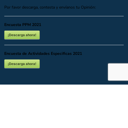
Por favor descarga, contesta y envíanos tu Opinión:
Encuesta PPM 2021
¡Descarga ahora!
Encuesta de Actividades Especificas 2021
¡Descarga ahora!
INICIO
DESCARGAR O VER EN LÍNEA
DOCUMENTALES
UBICACIÓN Y CONTACTO