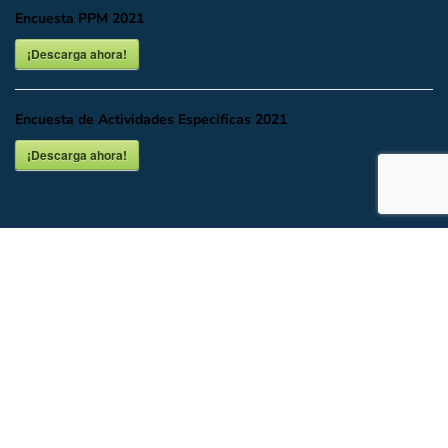
Encuesta PPM 2021
¡Descarga ahora!
Encuesta de Actividades Especificas 2021
¡Descarga ahora!
INICIO
DESCARGAR O VER EN LÍNEA
DOCUMENTALES
UBICACIÓN Y CONTACTO
Todos los Derechos del Partido Acción Nacional CDMX.