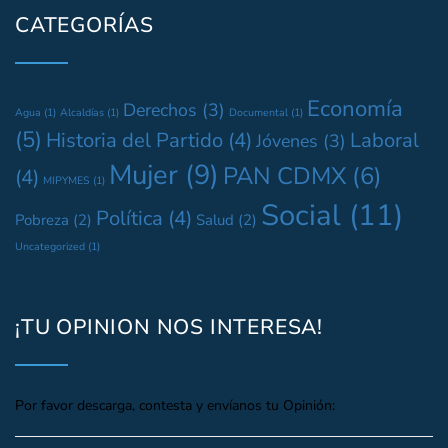
CATEGORÍAS
Economía
Derechos
(3)
Agua
(1)
Alcaldías
(1)
Documental
(1)
(5)
Historia del Partido
(4)
Laboral
Jóvenes
(3)
Mujer
(9)
PAN CDMX
(6)
(4)
MIPYMES
(1)
Social
(11)
Política
(4)
Pobreza
(2)
Salud
(2)
Uncategorized
(1)
¡TU OPINION NOS INTERESA!
Por favor descarga, contesta y envíanos tu Opinión: