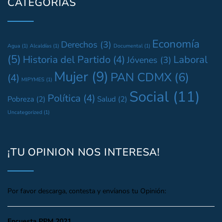
CATEGORÍAS
Economía
Derechos
(3)
Agua
(1)
Alcaldías
(1)
Documental
(1)
(5)
Historia del Partido
(4)
Laboral
Jóvenes
(3)
Mujer
(9)
PAN CDMX
(6)
(4)
MIPYMES
(1)
Social
(11)
Política
(4)
Pobreza
(2)
Salud
(2)
Uncategorized
(1)
¡TU OPINION NOS INTERESA!
Por favor descarga, contesta y envíanos tu Opinión:
Encuesta PPM 2021