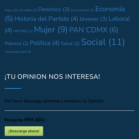
Economía
Derechos
(3)
Agua
(1)
Alcaldías
(1)
Documental
(1)
(5)
Historia del Partido
(4)
Laboral
Jóvenes
(3)
Mujer
(9)
PAN CDMX
(6)
(4)
MIPYMES
(1)
Social
(11)
Política
(4)
Pobreza
(2)
Salud
(2)
Uncategorized
(1)
¡TU OPINION NOS INTERESA!
Por favor descarga, contesta y envíanos tu Opinión:
Encuesta PPM 2021
¡Descarga ahora!