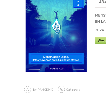
43
MENST
EN LA
2024
¡Desc
By
PANCDMX
Category: