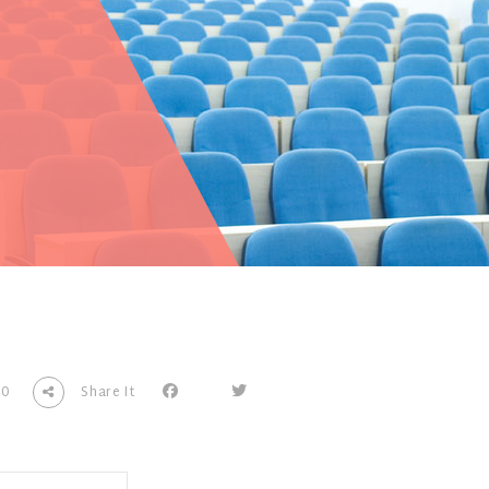
0
Share It