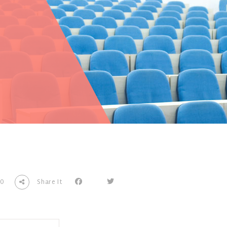
0
Share It