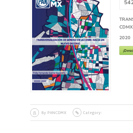
54
TRAN
CDMX:
2020
¡Desc
By
PANCDMX
Category: