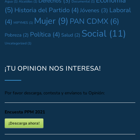
Economía
Derechos
(3)
Agua
(1)
Alcaldías
(1)
Documental
(1)
(5)
Historia del Partido
(4)
Laboral
Jóvenes
(3)
Mujer
(9)
PAN CDMX
(6)
(4)
MIPYMES
(1)
Social
(11)
Política
(4)
Pobreza
(2)
Salud
(2)
Uncategorized
(1)
¡TU OPINION NOS INTERESA!
Por favor descarga, contesta y envíanos tu Opinión:
Encuesta PPM 2021
¡Descarga ahora!