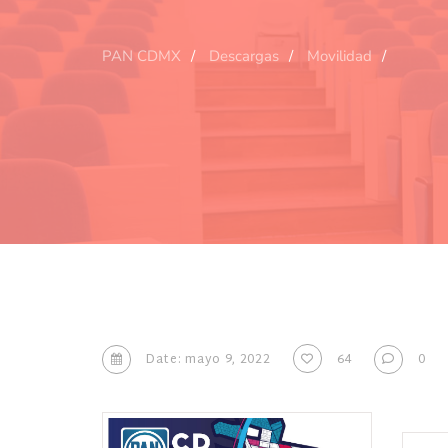
PAN CDMX
Descargas
Movilidad
Date: mayo 9, 2022
64
0