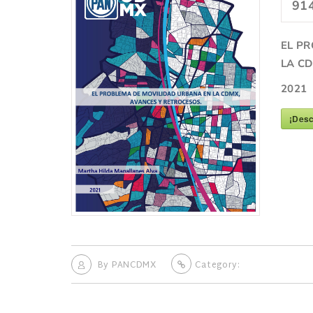
91
EL P
LA CD
2021
¡Desc
By
PANCDMX
Category: