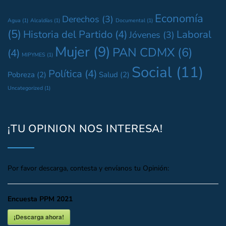
Economía
Derechos
(3)
Agua
(1)
Alcaldías
(1)
Documental
(1)
(5)
Historia del Partido
(4)
Laboral
Jóvenes
(3)
Mujer
(9)
PAN CDMX
(6)
(4)
MIPYMES
(1)
Social
(11)
Política
(4)
Pobreza
(2)
Salud
(2)
Uncategorized
(1)
¡TU OPINION NOS INTERESA!
Por favor descarga, contesta y envíanos tu Opinión:
Encuesta PPM 2021
¡Descarga ahora!