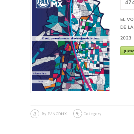
47
EL VO
DE L
2023
¡Desc
By
PANCDMX
Category: