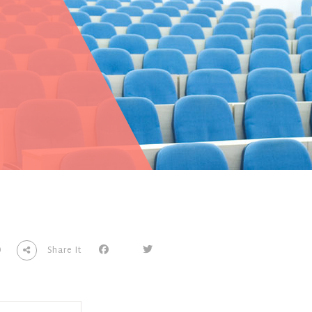
0
Share It