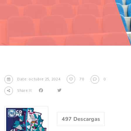
Date: octubre 25, 2024
70
0
Share It
497
Descargas