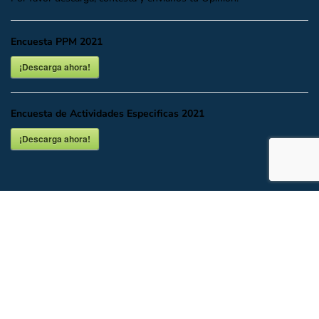
Encuesta PPM 2021
¡Descarga ahora!
Encuesta de Actividades Especificas 2021
¡Descarga ahora!
INICIO
DESCARGAR O VER EN LÍNEA
DOCUMENTALES
UBICACIÓN Y CONTACTO
Todos los Derechos del Partido Acción Nacional CDMX.