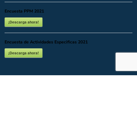
Encuesta PPM 2021
¡Descarga ahora!
Encuesta de Actividades Especificas 2021
¡Descarga ahora!
INICIO
DESCARGAR O VER EN LÍNEA
DOCUMENTALES
UBICACIÓN Y CONTACTO
Todos los Derechos del Partido Acción Nacional CDMX.