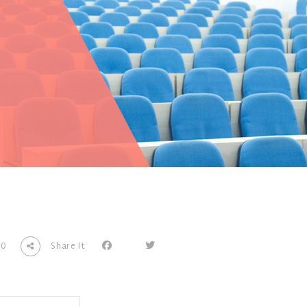
0
Share It