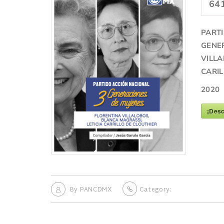
64
PART
GENER
VILLA
CARIL
2020
¡Desc
By
PANCDMX
Category: