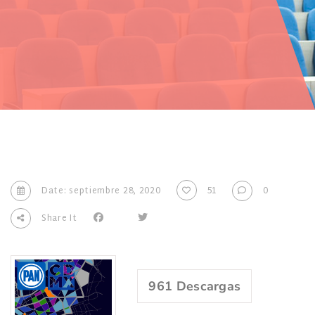
Date: septiembre 28, 2020
51
0
Share It
961
Descargas