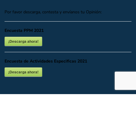
Por favor descarga, contesta y envíanos tu Opinión:
Encuesta PPM 2021
¡Descarga ahora!
Encuesta de Actividades Especificas 2021
¡Descarga ahora!
INICIO
DESCARGAR O VER EN LÍNEA
DOCUMENTALES
UBICACIÓN Y CONTACTO