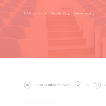
PAN CDMX
Descargas
Democracia
Date: octubre 25, 2024
38