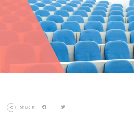
0
Share It